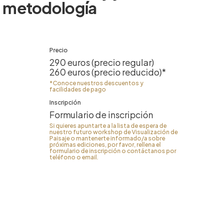
metodología
Precio
290 euros (precio regular)
260 euros (precio reducido)*
*Conoce nuestros descuentos
y
facilidades de pago
Inscripción
Formulario de inscripción
Si quieres apuntarte a la lista de espera de
nuestro futuro workshop de Visualización de
Paisaje o mantenerte informado/a sobre
próximas ediciones, por favor, rellena el
formulario de inscripción
o contáctanos por
teléfono o email.