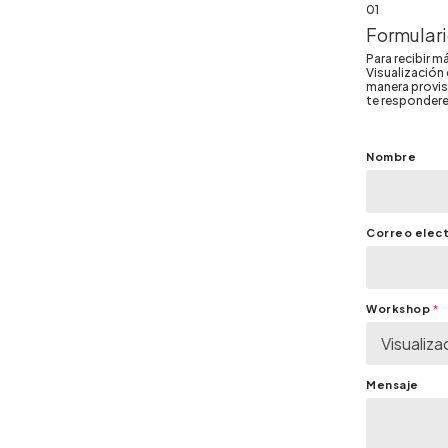
01
Formular
Para recibir 
Visualización 
manera provisi
te respondere
Nombre
Correo elec
Workshop
*
Mensaje