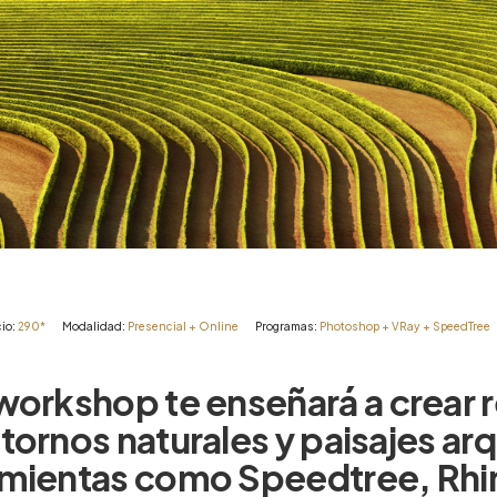
io:
290*
Modalidad:
Presencial
+
Online
Programas:
Photoshop
+
VRay
+
SpeedTree
workshop
te
enseñará
a
crear
tornos
naturales
y
paisajes
arq
amientas
como
Speedtree,
Rhi