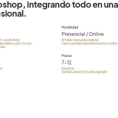
oshop,
integrando
todo
en
una
sional.
Modalidad
Presencial / Online
st-workshop
El taller se puede realizar
senciales o por Zoom.
tanto presencialmente como online
bles
Plazas
7-12
es
Imparte:
Daniel López | Estudio Agraph