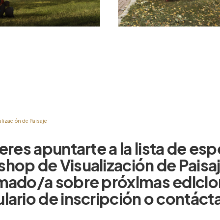
lización de Paisaje
eres
apuntarte
a
la
lista
de
esp
shop
de
Visualización
de
Paisa
rmado/a
sobre
próximas
edicio
lario
de
inscripción
o
contáct