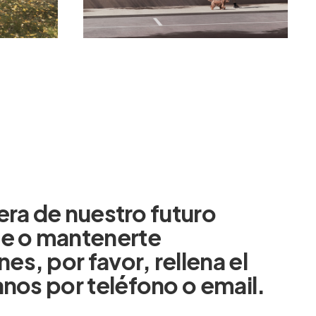
era
de
nuestro
futuro
je
o
mantenerte
nes,
por
favor,
rellena
el
anos
por
teléfono
o
email.