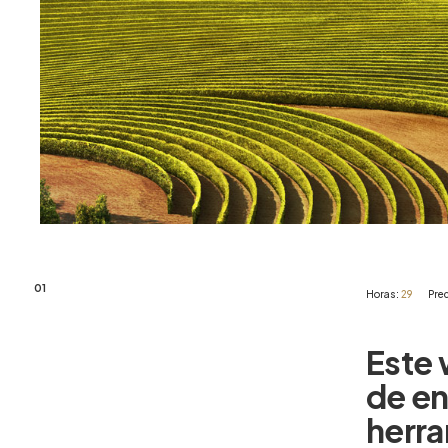
01
Horas:
29
Prec
Este
de
en
herr