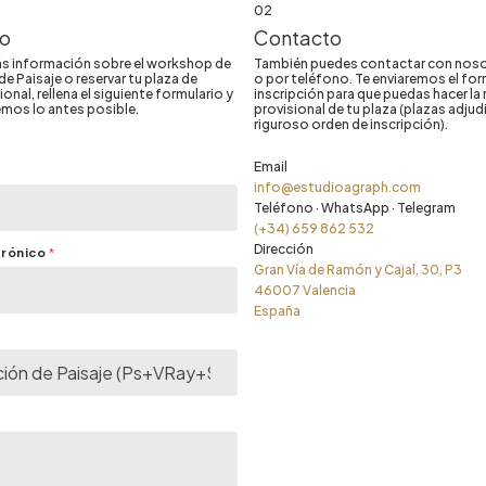
02
io
Contacto
más información sobre el workshop de
También puedes contactar con noso
de Paisaje o reservar tu plaza de
o por teléfono. Te enviaremos el for
onal, rellena el siguiente formulario y
inscripción para que puedas hacer la 
mos lo antes posible.
provisional de tu plaza (plazas adju
riguroso orden de inscripción).
Email
info@estudioagraph.com
Teléfono · WhatsApp · Telegram
(+34) 659 862 532
Dirección
trónico
*
Gran Vía de Ramón y Cajal, 30, P3
46007 Valencia
España