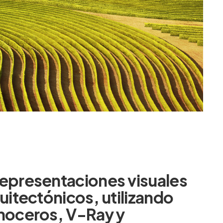
representaciones
visuales
uitectónicos,
utilizando
noceros,
V-Ray
y