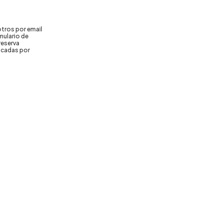
tros por email
mulario de
reserva
dicadas por