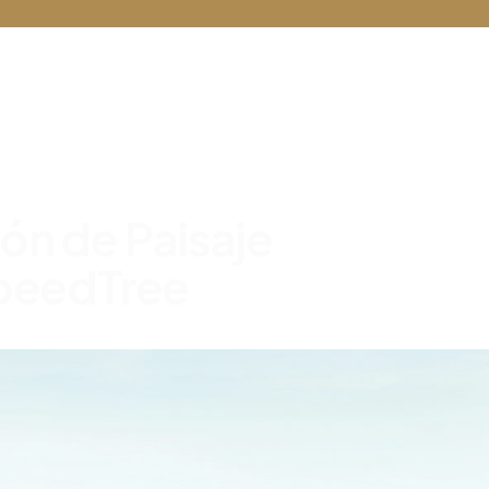
ión
de
Paisaje
peedTree